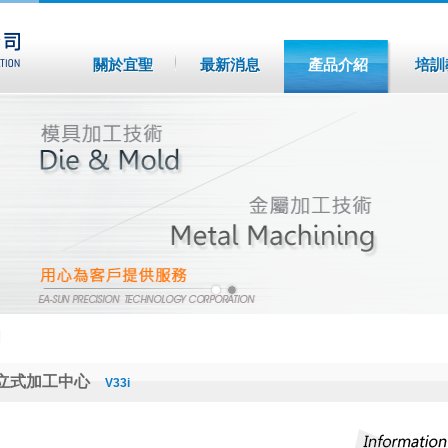
關於宜聖
最新消息
產品介紹
培訓
列
立式加工中心
V33i