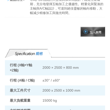
期，充分地發揮五軸加工之優越性。輕量化與緊湊的
主軸與A/C軸設計，可達到絕佳靈敏的軸向移動，大
幅減少精修加工與拋光時間。
行程 (X軸×Y軸
2000 × 2500 × 800 mm
×Z軸)
行程 (A軸 / C軸)
±
30°
/
±6
0°
最大工件尺寸
2000 x 2500 x 1000 mm
最大負載重量
15000 kg