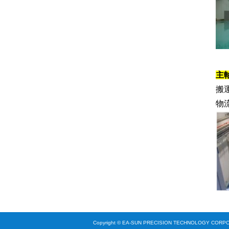
主
搬
物
Copyright © EA-SUN PRECISION TECHNOLOGY CORP