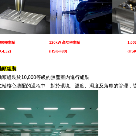
,000轉主軸
120kW 高功率主軸
1,0
K-E32)
(HSK-F80)
(HSK
軸頭組裝
軸頭組裝於10,000等級的無塵室內進行組裝，
主軸核心裝配的過程中，對於環境、溫度、濕度及落塵的管理，