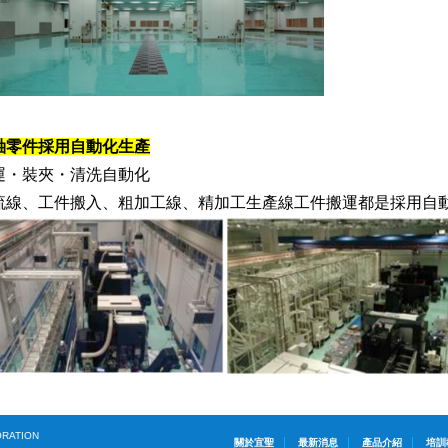
軸零件採用自動化生產
運・裝夾・清洗自動化
流線、工件搬入、粗加工線、精加工生產線工件搬運都是採用自
ORATION
關於宜聖
最新消息
產品介紹
培訓