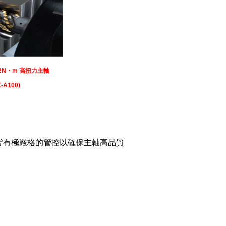
02N・m 高扭力主軸
-A100)
皆有極嚴格的管控以確保主軸高品質