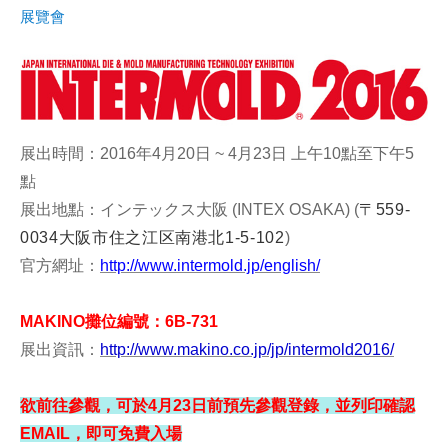
展覽會
展出時間：2016年4月20日 ~ 4月23日 上午10點至下午5
點
展出地點：インテックス大阪 (INTEX OSAKA)
(
〒559-
0034大阪市住之江区南港北1-5-102
)
官方網址：
http://www.intermold.jp/english/
MAKINO攤位編號：6B-731
展出資訊：
http://www.makino.co.jp/jp/intermold2016/
欲前往參觀，可於4月23日前預先參觀登錄，並列印確認
EMAIL，即可免費入場